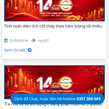
Tính toán diện tích cốt thép theo hàm lượng tối thiểu
21/05/2014
14,437
Xem chi tiết
Click để Chat, hoặc liên hệ hotline
0397 306 689
Tra cứu hệ số khí động c bằng phần mềm KCS QuickC