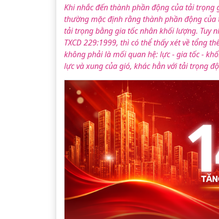
Khi nhắc đến thành phần động của tải trọng g
thường mặc định rằng thành phần động của tải
tải trọng bằng gia tốc nhân khối lượng. Tuy n
TXCD 229:1999, thì có thể thấy xét về tổng t
không phải là mối quan hệ: lực - gia tốc - khố
lực và xung của gió, khác hẳn với tải trọng đ