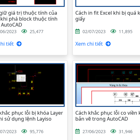
iữ giá trị thuộc tính của
Cách in fit Excel khi bị quá 
 khi phá block thuộc tính
giấy
g AutoCAD
/06/2023
25,477
02/07/2023
11,895
i tiết
Xem chi tiết
khắc phục lỗi bị khóa Layer
Cách khắc phục lỗi co viền k
hi sử dụng lệnh Layiso
bản vẽ trong AutoCAD
/07/2023
95,776
27/06/2023
31,946