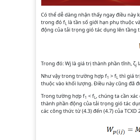
Có thể dễ dàng nhận thấy ngay điều này kh
trong đó f
là tần số giới hạn phụ thuộc v
L
động của tải trọng gió tác dụng lên tầng 
Trong đó: Wj là giá trị thành phần tĩnh, ζ
l
j
Như vậy trong trường hợp f
> f
thì giá 
1
L
thuộc vào khối lượng. Điều này cũng đã đ
Trong tường hợp f
< f
, chúng ta cần xác
1
L
thành phần động của tải trọng gió tác dụ
các công thức từ (4.3) đến (4.7) của TCXD 