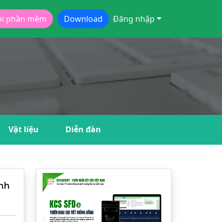
ói phần mềm
Download
Đăng nhập
Vật liệu
Diễn đàn
ình