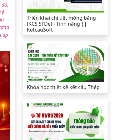
 đó,
hệ
Triển khai chi tiết móng băng
ẩn
(KCS SFDe) - Tính năng ||
lượng
KetcauSoft
à áp
Khóa học thiết kế kết cấu Thép