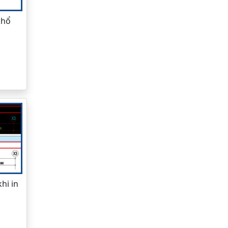
khổ
hi in