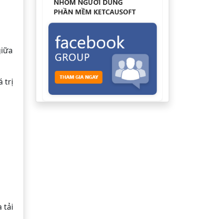
giữa
 trị
 tải