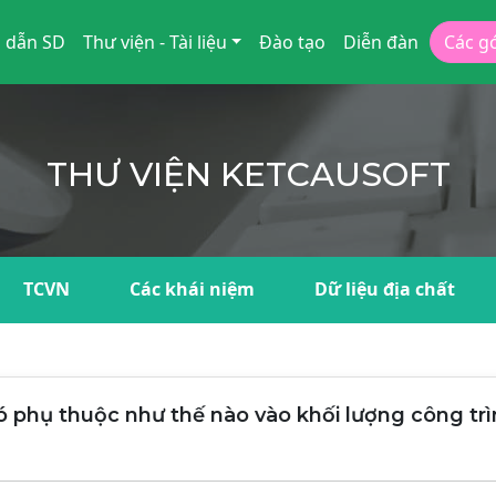
 dẫn SD
Thư viện - Tài liệu
Đào tạo
Diễn đàn
Các g
THƯ VIỆN KETCAUSOFT
TCVN
Các khái niệm
Dữ liệu địa chất
ó phụ thuộc như thế nào vào khối lượng công tr