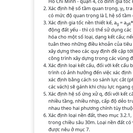
Hồ Chí Minh - quận 4, có đỉnh gia tốc
Xác định hệ số tầm quan trọng, γ
, tr
I
có mức độ quan trọng là I, hệ số tầm 
Xác định gia tốc nền thiết kế, a
= a
g
gR
động đất yếu - thì có thể sử dụng các
hóa cho một số loại, dạng kết cấu; nế
tuân theo những điều khoản của tiêu c
xây dựng theo các quy định đề cập tới
công trình xây dựng trong các vùng 
Xác định loại kết cấu, đối với kết cấu
trình có ảnh hưởng đến việc xác định
xác định bằng cách so sánh lực cắt (p
các vách) sẽ gánh khi chịu lực ngang g
Xác định hệ số ứng xử q, đối với kết c
nhiều tầng, nhiều nhịp, cấp độ dẻo tr
nhau theo hai phương chính tùy thuộc
Xác định loại nền đất, theo mục 3.2.1,
trong chiều sâu 30m. Loại nền đất có 
được nêu ở mục 7.