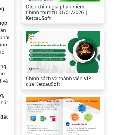
Điều chỉnh giá phần mềm -
ng
Chính thức từ 01/01/2026 ||
KetcauSoft
hợp
iản
 phải
rình
ác
ông
cần
Chính sách về thành viên VIP
t và
của KetcauSoft
g,
khác
 đất