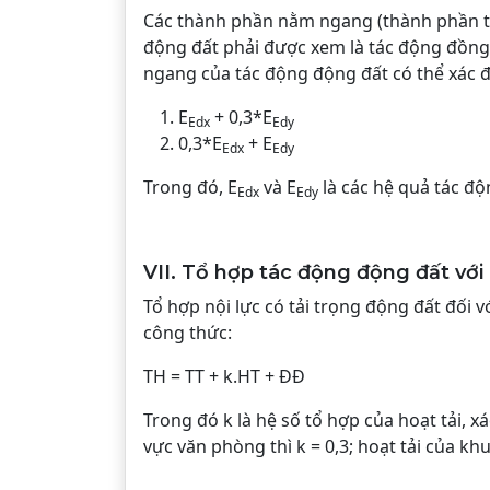
Các thành phần nằm ngang (thành phần t
động đất phải được xem là tác động đồng
ngang của tác động động đất có thể xác đ
E
+ 0,3*E
Edx
Edy
0,3*E
+ E
Edx
Edy
Trong đó, E
và E
là các hệ quả tác độ
Edx
Edy
VII. Tổ hợp tác động động đất với
Tổ hợp nội lực có tải trọng động đất đối
công thức:
TH = TT + k.HT + ĐĐ
Trong đó k là hệ số tổ hợp của hoạt tải, xá
vực văn phòng thì k = 0,3; hoạt tải của khu