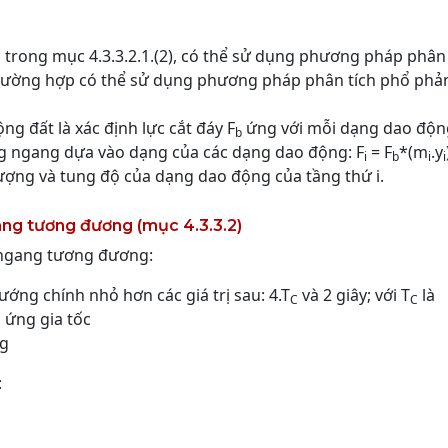
 trong mục 4.3.3.2.1.(2), có thể sử dụng phương pháp phân 
trường hợp có thể sử dụng phương pháp phân tích phổ phả
ng đất là xác định lực cắt đáy F
ứng với mỗi dạng dao độn
b
ng ngang dựa vào dạng của các dạng dao động: F
= F
*(m
.y
i
b
i
i
lượng và tung độ của dạng dao động của tầng thứ i.
gang tương đương (mục 4.3.3.2)
 ngang tương đương:
ướng chính nhỏ hơn các giá trị sau: 4.T
và 2 giây; với T
là
C
C
 ứng gia tốc
ng
: