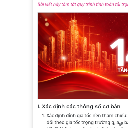
Bài viết này tóm tắt quy trình tính toán tải 
I. Xác định các thông số cơ bản
Xác định đỉnh gia tốc nền tham chiếu:
đổi theo gia tốc trọng trường g, a
bằ
gR