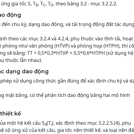
ứng gia tốc S, T
, T
, T
, theo bảng 3.2 - mục 3.2.2.2.
B
C
D
dao động
đến chu kỳ, dạng dao động, và tải trọng động đất tác dụng
h theo các mục 3.2.4 và 4.2.4, phụ thuộc vào tĩnh tải, hoạt 
 loại phòng như văn phòng (HTVP) và phòng họp (HTPH), thì c
ộng sẽ bằng: TT + 0,5*0,3*HTVP + 0,5*0,6*HTPH (sử dụng hệ
hụ thuộc lẫn nhau).
các dạng dao động
 phép sử dụng công thức gần đúng để xác định chu kỳ và d
ng mặt bằng, có thể phân tích dao động bằng hai mô hình
thiết kế
của một hệ kết cấu S
(T
), xác định theo mục 3.2.2.5.(4), phụ
d
i
 số ứng xử của kết cấu, gia tốc nền thiết kế, và loại nền đấ