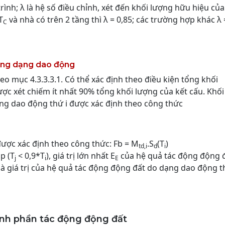
rình; λ là hệ số điều chỉnh, xét đến khối lượng hữu hiệu của
T
và nhà có trên 2 tầng thì λ = 0,85; các trường hợp khác λ 
C
ứng dạng dao động
o mục 4.3.3.3.1. Có thể xác định theo điều kiện tổng khối
c xét chiếm ít nhất 90% tổng khối lượng của kết cấu. Khối
ng dao động thứ i được xác định theo công thức
được xác định theo công thức: Fb = M
.S
(T
)
td,i
d
i
p (T
< 0,9*T
), giá trị lớn nhất E
của hệ quả tác động động 
j
i
E
là giá trị của hệ quả tác động động đất do dạng dao động t
ành phần tác động động đất