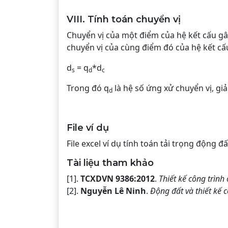
VIII. Tính toán chuyển vị
Chuyển vị của một điểm của hệ kết cấu gây
chuyển vị của cùng điểm đó của hệ kết cấ
d
= q
*d
s
d
c
Trong đó q
là hệ số ứng xử chuyển vị, giả
d
File ví dụ
File excel ví dụ tính toán tải trọng động
Tài liệu tham khảo
[1].
TCXDVN 9386:2012
.
Thiết kế công trình
[2].
Nguyễn Lê Ninh
.
Động đất và thiết kế 