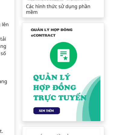
Các hình thức sử dụng phần
mềm
 lên
tải
ông
 số
ạng
t.