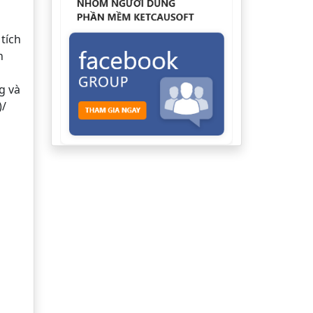
tích
n
g và
)/