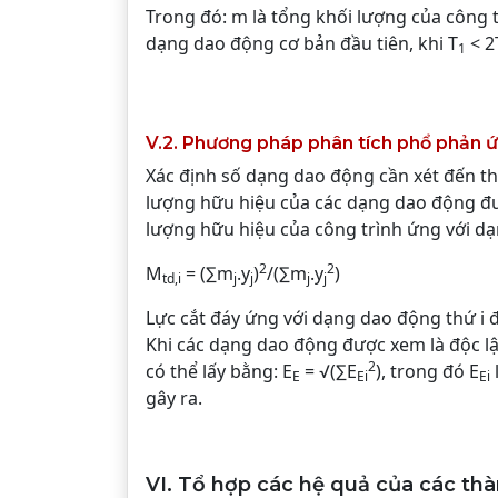
Trong đó: m là tổng khối lượng của công t
dạng dao động cơ bản đầu tiên, khi T
< 2
1
V.2. Phương pháp phân tích phổ phản 
Xác định số dạng dao động cần xét đến the
lượng hữu hiệu của các dạng dao động đượ
lượng hữu hiệu của công trình ứng với dạ
2
2
M
= (∑m
.y
)
/(∑m
.y
)
td,i
j
j
j
j
Lực cắt đáy ứng với dạng dao động thứ i 
Khi các dạng dao động được xem là độc lậ
2
có thể lấy bằng: E
= √(∑E
), trong đó E
E
Ei
Ei
gây ra.
VI. Tổ hợp các hệ quả của các th