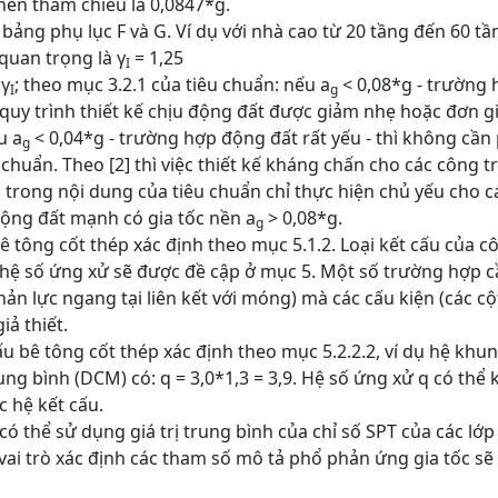
 nền tham chiếu là 0,0847*g.
a bảng phụ lục F và G. Ví dụ với nhà cao từ 20 tầng đến 60 tầ
quan trọng là γ
= 1,25
I
*γ
; theo mục 3.2.1 của tiêu chuẩn: nếu a
< 0,08*g - trường 
I
g
 quy trình thiết kế chịu động đất được giảm nhẹ hoặc đơn g
u a
< 0,04*g - trường hợp động đất rất yếu - thì không cần
g
huẩn. Theo [2] thì việc thiết kế kháng chấn cho các công t
 trong nội dung của tiêu chuẩn chỉ thực hiện chủ yếu cho c
động đất mạnh có gia tốc nền a
> 0,08*g.
g
 bê tông cốt thép xác định theo mục 5.1.2. Loại kết cấu của c
 hệ số ứng xử sẽ được đề cập ở mục 5. Một số trường hợp 
hản lực ngang tại liên kết với móng) mà các cấu kiện (các cộ
iả thiết.
ấu bê tông cốt thép xác định theo mục 5.2.2.2, ví dụ hệ khun
ung bình (DCM) có: q = 3,0*1,3 = 3,9. Hệ số ứng xử q có thể 
 hệ kết cấu.
 có thể sử dụng giá trị trung bình của chỉ số SPT của các lớp
vai trò xác định các tham số mô tả phổ phản ứng gia tốc sẽ