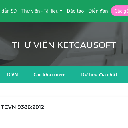
 dẫn SD
Thư viện - Tài liệu
Đào tạo
Diễn đàn
Các g
THƯ VIỆN KETCAUSOFT
TCVN
Các khái niệm
Dữ liệu địa chất
o TCVN 9386:2012
1