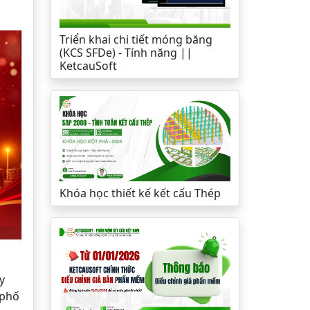
Triển khai chi tiết móng băng
(KCS SFDe) - Tính năng ||
KetcauSoft
Khóa học thiết kế kết cấu Thép
y
 phố