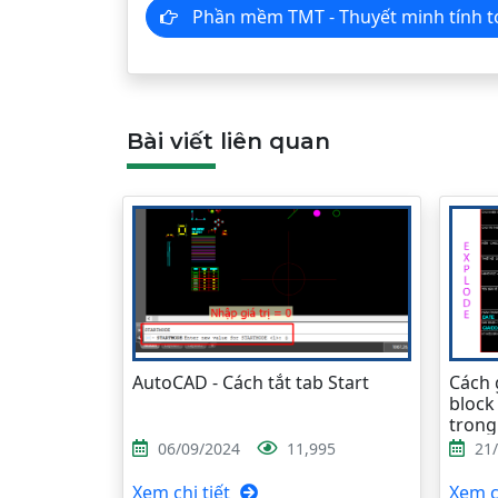
Phần mềm TMT - Thuyết minh tín
Bài viết liên quan
AutoCAD - Cách tắt tab Start
Cách g
block
tron
06/09/2024
11,995
21
Xem chi tiết
Xem ch