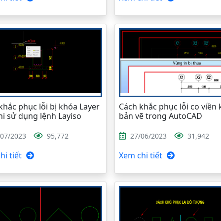
khắc phục lỗi bị khóa Layer
Cách khắc phục lỗi co viền k
hi sử dụng lệnh Layiso
bản vẽ trong AutoCAD
/07/2023
95,772
27/06/2023
31,942
i tiết
Xem chi tiết