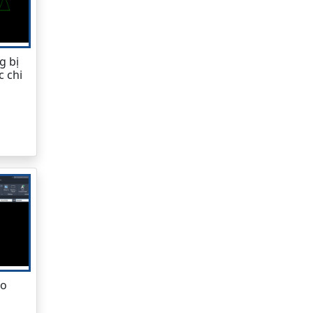
g bị
c chi
ho