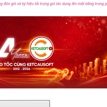
g đón gió và ký hiệu tải trọng gió tác dụng lên mặt bằng trong 