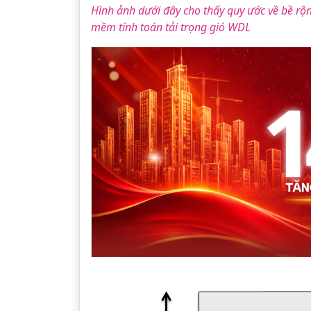
Hình ảnh dưới đây cho thấy quy ước về bề rộn
mềm tính toán tải trọng gió WDL