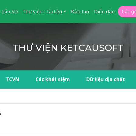
 dẫn SD
Thư viện - Tài liệu
Đào tạo
Diễn đàn
Các g
THƯ VIỆN KETCAUSOFT
TCVN
Các khái niệm
Dữ liệu địa chất
ó