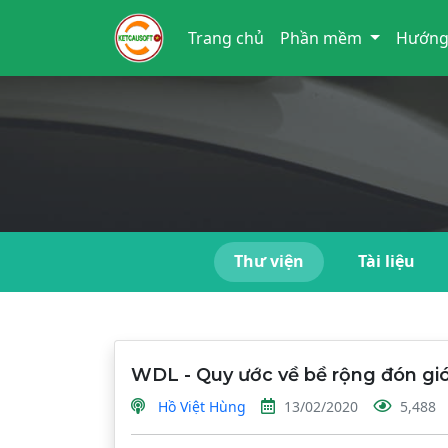
Trang chủ
Phần mềm
Hướng
Thư viện
Tài liệu
WDL - Quy ước về bề rộng đón gi
Hồ Việt Hùng
13/02/2020
5,488