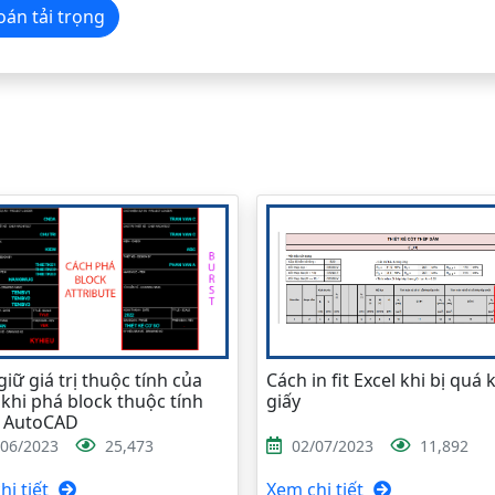
h toán tải trọng
iữ giá trị thuộc tính của
Cách in fit Excel khi bị quá 
 khi phá block thuộc tính
giấy
g AutoCAD
/06/2023
25,473
02/07/2023
11,892
i tiết
Xem chi tiết