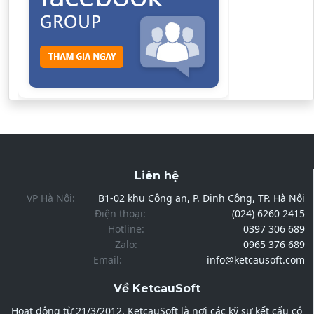
Liên hệ
VP Hà Nội:
B1-02 khu Công an, P. Định Công, TP. Hà Nội
Điện thoại:
(024) 6260 2415
Hotline:
0397 306 689
Zalo:
0965 376 689
Email:
info@ketcausoft.com
Về KetcauSoft
Hoạt động từ 21/3/2012, KetcauSoft là nơi các kỹ sư kết cấu có