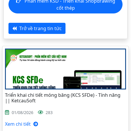
Phần mềm KSD - Triển khai Shopdrawing
cốt thép
Trở về trang tin tức
Triển khai chi tiết móng băng (KCS SFDe) - Tính năng
|| KetcauSoft
01/08/2026
283
Xem chi tiết