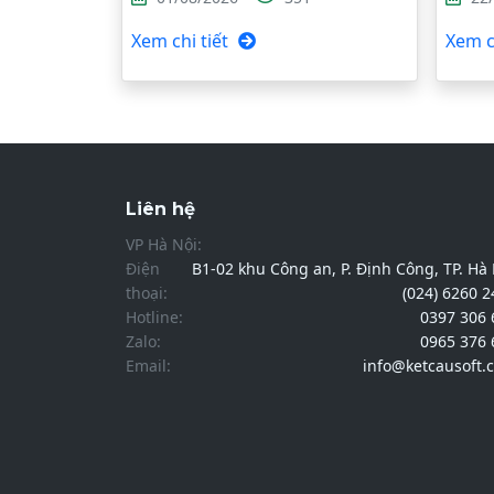
Xem chi tiết
Xem ch
Liên hệ
VP Hà Nội:
Điện
B1-02 khu Công an, P. Định Công, TP. Hà
thoại:
(024) 6260 
Hotline:
0397 306 
Zalo:
0965 376 
Email:
info@ketcausoft.