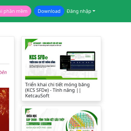
ói phần mềm
Download
Đăng nhập
 bên
Triển khai chi tiết móng băng
(KCS SFDe) - Tính năng ||
KetcauSoft