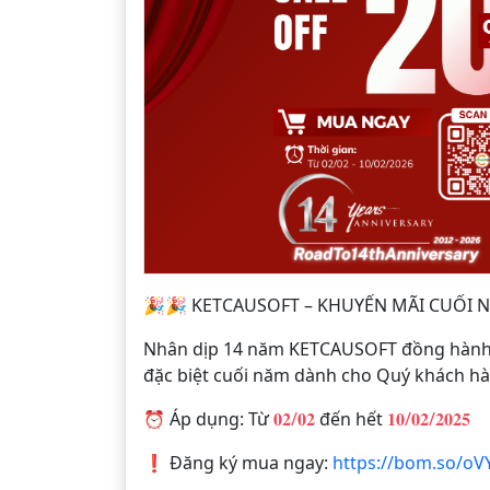
🎉🎉 KETCAUSOFT – KHUYẾN MÃI CUỐI N
Nhân dịp 14 năm KETCAUSOFT đồng hành cù
đặc biệt cuối năm dành cho Quý khách hà
⏰ Áp dụng: Từ
𝟎𝟐/𝟎𝟐
đến hết
𝟏𝟎/𝟎𝟐/𝟐𝟎𝟐𝟓
❗ Đăng ký mua ngay:
https://bom.so/oV