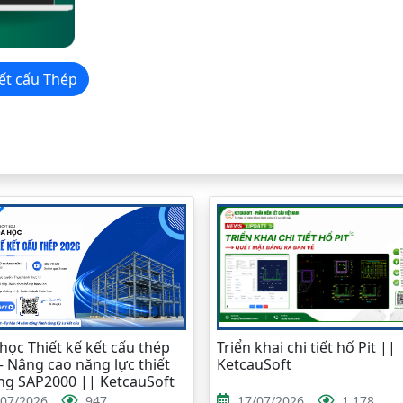
kế kết cấu Thép
học Thiết kế kết cấu thép
Triển khai chi tiết hố Pit ||
– Nâng cao năng lực thiết
KetcauSoft
ng SAP2000 || KetcauSoft
/07/2026
947
17/07/2026
1,178