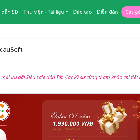
 dẫn SD
Thư viện - Tài liệu
Đào tạo
Diễn đàn
Các g
tcauSoft
mãi ưu đãi Siêu sale đón Tết. Các kỹ sư cùng tham khảo chi tiết