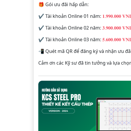
🎁 Gói ưu đãi hấp dẫn:
✔ Tài khoản Online 01 năm:
𝟏.𝟗𝟗𝟎.𝟎𝟎𝟎 𝐕𝐍
✔ Tài khoản Online 02 năm:
𝟑.𝟗𝟎𝟎.𝟎𝟎𝟎 𝐕𝐍
✔ Tài khoản Online 03 năm:
𝟓.𝟔𝟎𝟎.𝟎𝟎𝟎 𝐕𝐍
📲 Quét mã QR để đăng ký và nhận ưu đã
Cảm ơn các Kỹ sư đã tin tưởng và lựa chọn