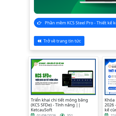
Phần mềm KCS Steel Pro - Thiết 
Trở về trang tin tức
Triển khai chi tiết móng băng
Khóa 
(KCS SFDe) - Tính năng ||
2026 
KetcauSoft
kế cù
01/08/2026
351
22