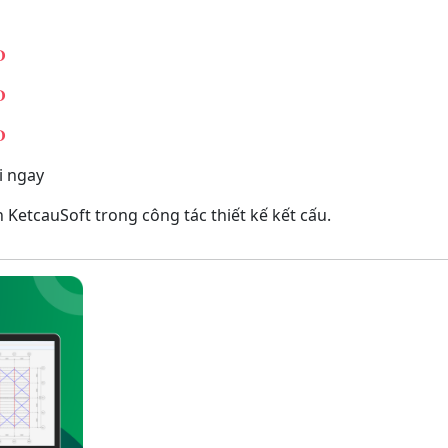
𝐃
𝐃
𝐃
i ngay
 KetcauSoft trong công tác thiết kế kết cấu.