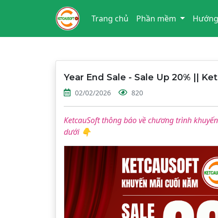
Trang chủ
Phần mềm
Hướng
Year End Sale - Sale Up 20% || Ke
02/02/2026
820
KetcauSoft thông báo về chương trình khuyến 
dưới 👇