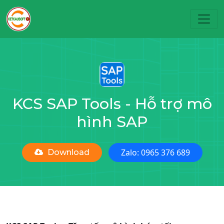
Toggl
KCS SAP Tools - Hỗ trợ mô
hình SAP
Zalo: 0965 376 689
Download