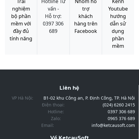
Trải
Hotline Tư
Nhóm hỗ
Kênh
nghiệm
vấn -
trợ
Youtube
bộ phần
Hỗ trợ:
khách
hướng
mềm với
0397 306
hàng trên
dẫn sử
đầy đủ
689
Facebook
dụng
tính năng
phần
mềm
Liên hệ
VP Hà Nội:
B1-02 khu Công an, P. Định Công, TP. Hà Nội
Điện thoại:
(024) 6260 2415
Hotline:
0397 306 689
Zalo:
0965 376 689
Email:
info@ketcausoft.com
Về KetcauSoft