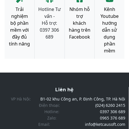
Trải
Hotline Tư
Nhóm hỗ
Kênh
nghiệm
vấn -
trợ
Youtube
bộ phần
Hỗ trợ:
khách
hướng
mềm với
0397 306
hàng trên
dẫn sử
đầy đủ
689
Facebook
dụng
tính năng
phần
mềm
Liên hệ
VP Hà Nội:
B1-02 khu Công an, P. Định Công, TP. Hà Nội
Điện thoại:
(024) 6260 2415
Hotline:
0397 306 689
Zalo:
0965 376 689
Email:
info@ketcausoft.com