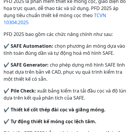
PFD 2025 là phần mềm thiết kế móng cọc, giao diện đồ
họa trực quan, dễ thao tác và sử dụng. PFD 2025 áp
dụng tiêu chuẩn thiết kế móng cọc theo
TCVN
10304:2025
PFD 2025 bao gồm các chức năng chính như sau:
✔️
SAFE Automation:
chọn phương án móng dựa vào
tính toán đúng dần và tự động hoá mô hình SAFE.
✔️
SAFE Generator:
cho phép dựng mô hình SAFE linh
hoạt dựa trên bản vẽ CAD, phục vụ quá trình kiểm tra
một thiết kế có sẵn.
✔️
Pile Check:
xuất bảng kiểm tra tải đầu cọc và độ lún
dựa trên kết quả phân tích của SAFE.
✔️
Thiết kế cốt thép đài cọc và giằng móng.
✔️
Tự động thiết kế móng cọc lệch tâm.