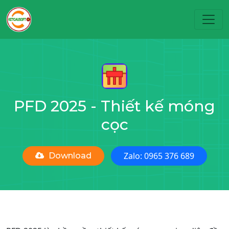
Toggl
PFD 2025 - Thiết kế móng
cọc
Zalo: 0965 376 689
Download