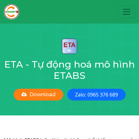
Toggl
ETA - Tự động hoá mô hình
ETABS
Zalo: 0965 376 689
Download