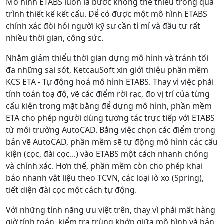
Mô hình ETABS luôn là bước không thể thiếu trong quá
trình thiết kế kết cấu. Để có được một mô hình ETABS
chính xác đòi hỏi người kỹ sư cần tỉ mỉ và đầu tư rất
nhiều thời gian, công sức.
Nhằm giảm thiểu thời gian dựng mô hình và tránh tối
đa những sai sót, KetcauSoft xin giới thiệu phần mềm
KCS ETA - Tự động hoá mô hình ETABS. Thay vì việc phải
tính toán toạ độ, vẽ các điểm rời rạc, đo vị trí của từng
cấu kiện trong mặt bằng để dựng mô hình, phần mềm
ETA cho phép người dùng tương tác trực tiếp với ETABS
từ môi trường AutoCAD. Bằng việc chọn các điểm trong
bản vẽ AutoCAD, phần mềm sẽ tự động mô hình các cấu
kiện (cọc, đài cọc...) vào ETABS một cách nhanh chóng
và chính xác. Hơn thế, phần mềm còn cho phép khai
báo nhanh vật liệu theo TCVN, các loại lò xo (Spring),
tiết diện đài cọc một cách tự động.
Với những tính năng ưu việt trên, thay vì phải mất hàng
giờ tính toán, kiểm tra trùng khớp giữa mô hình và bản