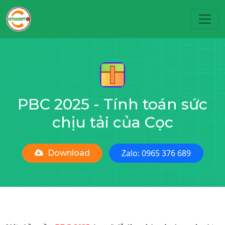
Toggl
PBC 2025 - Tính toán sức
chịu tải của Cọc
Zalo: 0965 376 689
Download