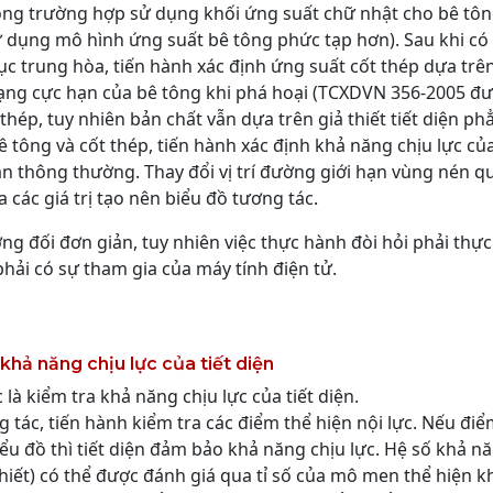
ong trường hợp sử dụng khối ứng suất chữ nhật cho bê tôn
ử dụng mô hình ứng suất bê tông phức tạp hơn). Sau khi có
c trung hòa, tiến hành xác định ứng suất cốt thép dựa trên
n dạng cực hạn của bê tông khi phá hoại (TCXDVN 356-2005 đư
thép, tuy nhiên bản chất vẫn dựa trên giả thiết tiết diện ph
 tông và cốt thép, tiến hành xác định khả năng chịu lực của
n thông thường. Thay đổi vị trí đường giới hạn vùng nén q
 các giá trị tạo nên biểu đồ tương tác.
g đối đơn giản, tuy nhiên việc thực hành đòi hỏi phải thực
phải có sự tham gia của máy tính điện tử.
khả năng chịu lực của tiết diện
là kiểm tra khả năng chịu lực của tiết diện.
tác, tiến hành kiểm tra các điểm thể hiện nội lực. Nếu đi
iểu đồ thì tiết diện đảm bảo khả năng chịu lực. Hệ số khả n
hiết) có thể được đánh giá qua tỉ số của mô men thể hiện k