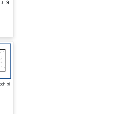
thiết
tch bị