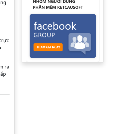
ăng
trực
u
ìm ra
xấp