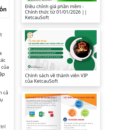
Điều chỉnh giá phần mềm -
Chính thức từ 01/01/2026 ||
KetcauSoft
t
a
tác
 của
tập
Chính sách về thành viên VIP
của KetcauSoft
n cả
cụ
trí