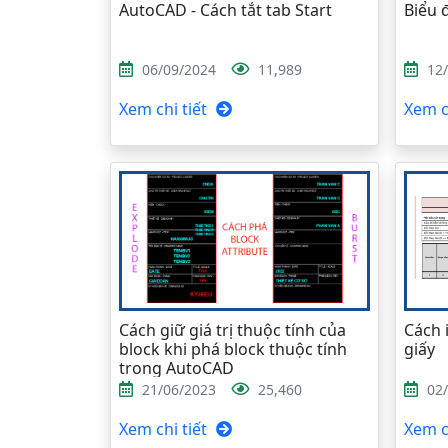
AutoCAD - Cách tắt tab Start
Biểu 
06/09/2024
11,989
12
Xem chi tiết
Xem ch
Cách giữ giá trị thuộc tính của
Cách i
block khi phá block thuộc tính
giấy
trong AutoCAD
21/06/2023
25,460
02
Xem chi tiết
Xem ch