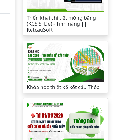
Triển khai chi tiết móng băng
(KCS SFDe) - Tính năng ||
KetcauSoft
Khóa học thiết kế kết cấu Thép