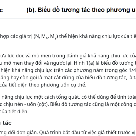
hợp các giá trị (N, M
, M
) thể hiện khả năng chịu lực của tiế
x
y
iữa lực dọc và mô men trong đánh giá khả năng chịu lực củ
hịu mô men thay đổi và ngược lại. Hình 1(a) là biểu đồ tương 
ể hiện khả năng chịu lực trên các phương nằm trong góc 1/4
phẳng hay còn gọi là mặt cắt đứng của biểu đồ tương tác, là 
 của tiết diện theo phương uốn cụ thể.
 năng chịu lực một cách tổng quát, có thể dùng để tính toá
 chịu nén - uốn (cột). Biểu đồ tương tác cũng là một công 
ủa tiết diện.
 tác
 đối đơn giản. Quá trình bắt đầu từ việc giả thiết trước vị 