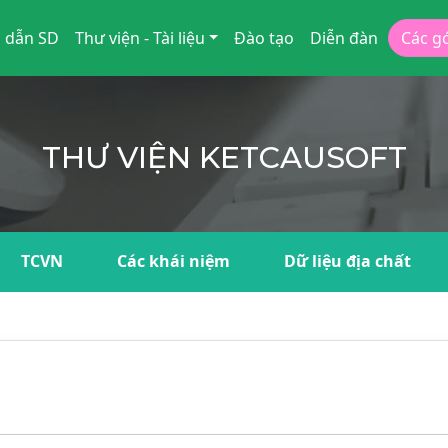
 dẫn SD
Thư viện - Tài liệu
Đào tạo
Diễn đàn
Các g
THƯ VIỆN KETCAUSOFT
TCVN
Các khái niệm
Dữ liệu địa chất