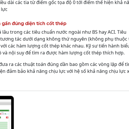
iều dài các tia từ điểm gốc tọa độ 0 tới điểm thể hiện khả n
 lực
 gần đúng diện tích cốt thép
 lâu trong các tiêu chuẩn nước ngoài như BS hay ACI. Tiêu
 tương tác dưới dạng không thứ nguyên (không phụ thuộc 
g) với các hàm lượng cốt thép khác nhau. Kỹ sư tiến hành biể
đồ và nội suy để tìm ra được hàm lượng cốt thép thích hợp.
sư đưa ra các thuật toán đúng dần bao gồm các vòng lặp để t
ện đảm bảo khả năng chịu lực với hệ số khả năng chịu lực 