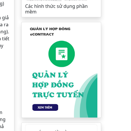
g)
Các hình thức sử dụng phần
mềm
 giả
a ra
ẳng).
 tiết
uy
ểm
ăng
hả