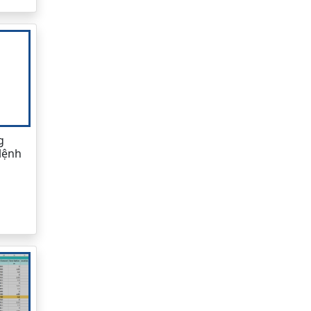
g
lệnh