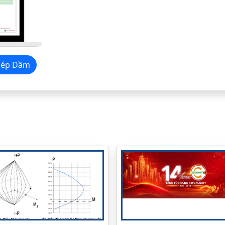
ốt thép Dầm