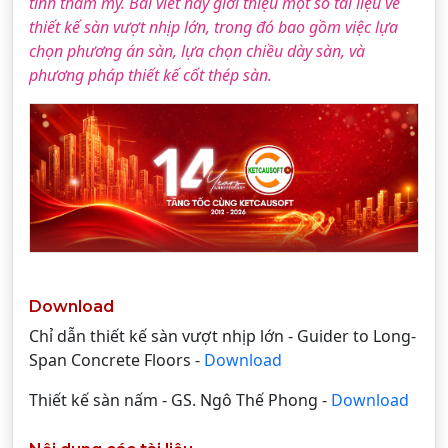
tính thẩm mỹ. Bài viết này giới thiệu một số tài liệu về
thiết kế sàn vượt nhịp lớn, trong đó bao gồm việc lựa
chọn phương án sàn, lựa chọn chiều dày sàn, và
phương pháp thiết kế cốt thép sàn.
Download
Chỉ dẫn thiết kế sàn vượt nhịp lớn - Guider to Long-
Span Concrete Floors -
Download
Thiết kế sàn nấm - GS. Ngô Thế Phong -
Download