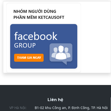
Liên hệ
VP Hà Nội:
B1-02 khu Công an, P. Định Công, TP. Hà Nội