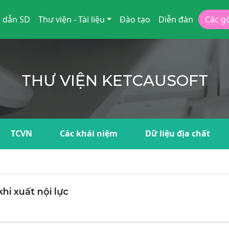
 dẫn SD
Thư viện - Tài liệu
Đào tạo
Diễn đàn
Các g
THƯ VIỆN KETCAUSOFT
TCVN
Các khái niệm
Dữ liệu địa chất
hi xuất nội lực