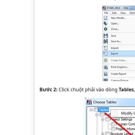
Bước 2:
Click chuột phải vào dòng
Tables