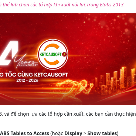
 thể lựa chọn các tổ hợp khi xuất nội lực trong Etabs 2013.
3, và để chọn lựa các tổ hợp cần xuất, các bạn cần thực hiện
ABS Tables to Access
(hoặc
Display
>
Show tables
)