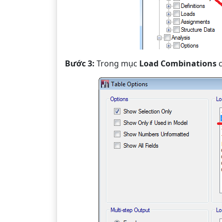
Bước 3:
Trong mục
Load Combinations
c