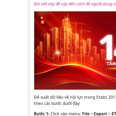
Bài viết này đề cập đến cách để người dùng có
Để xuất dữ liệu về nội lực trong Etabs 201
theo các bước dưới đây
Bước 1:
Click vào menu:
File
>
Export
>
ET