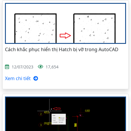
Cách khắc phục hiển thị Hatch bị vỡ trong AutoCAD
12/07/2023
17,654
Xem chi tiết