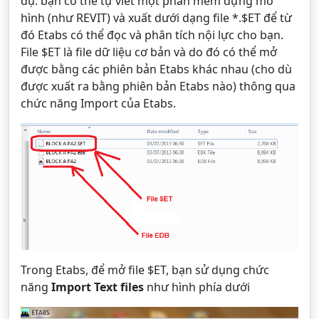
dụ: bạn có thể tự viết một phần mềm dựng mô
hình (như REVIT) và xuất dưới dạng file *.$ET để từ
đó Etabs có thể đọc và phân tích nội lực cho bạn.
File $ET là file dữ liệu cơ bản và do đó có thể mở
được bằng các phiên bản Etabs khác nhau (cho dù
được xuất ra bằng phiên bản Etabs nào) thông qua
chức năng Import của Etabs.
Trong Etabs, để mở file $ET, bạn sử dụng chức
năng
Import Text files
như hình phía dưới