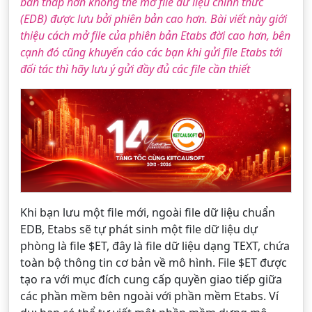
bản thấp hơn không thể mở file dữ liệu chính thức
(EDB) được lưu bởi phiên bản cao hơn. Bài viết này giới
thiệu cách mở file của phiên bản Etabs đời cao hơn, bên
cạnh đó cũng khuyến cáo các bạn khi gửi file Etabs tới
đối tác thì hãy lưu ý gửi đầy đủ các file cần thiết
Khi bạn lưu một file mới, ngoài file dữ liệu chuẩn
EDB, Etabs sẽ tự phát sinh một file dữ liệu dự
phòng là file $ET, đây là file dữ liệu dạng TEXT, chứa
toàn bộ thông tin cơ bản về mô hình. File $ET được
tạo ra với mục đích cung cấp quyền giao tiếp giữa
các phần mềm bên ngoài với phần mềm Etabs. Ví