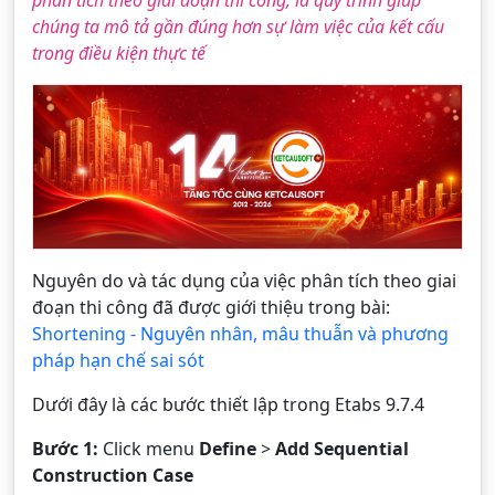
phân tích theo giai đoạn thi công, là quy trình giúp
chúng ta mô tả gần đúng hơn sự làm việc của kết cấu
trong điều kiện thực tế
Nguyên do và tác dụng của việc phân tích theo giai
đoạn thi công đã được giới thiệu trong bài:
Shortening - Nguyên nhân, mâu thuẫn và phương
pháp hạn chế sai sót
Dưới đây là các bước thiết lập trong Etabs 9.7.4
Bước 1:
Click menu
Define
>
Add Sequential
Construction Case