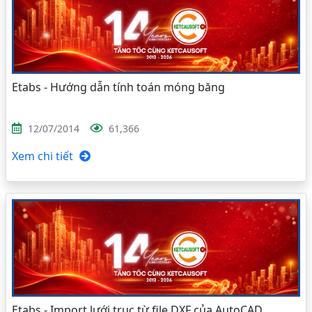
Etabs - Hướng dẫn tính toán móng băng
12/07/2014
61,366
Xem chi tiết
Etabs - Import lưới trục từ file DXF của AutoCAD