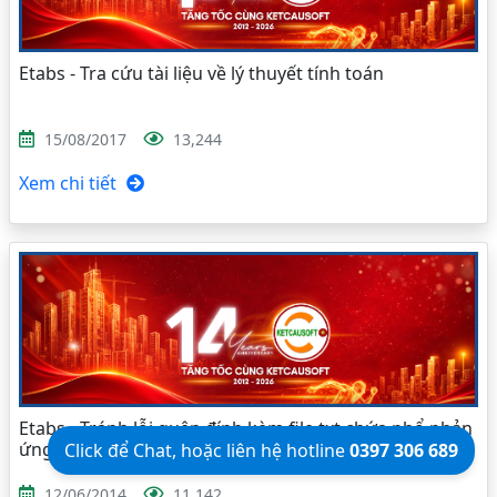
Etabs - Tra cứu tài liệu về lý thuyết tính toán
15/08/2017
13,244
Xem chi tiết
Etabs - Tránh lỗi quên đính kèm file txt chứa phổ phản
ứng
Click để Chat, hoặc liên hệ hotline
0397 306 689
12/06/2014
11,142