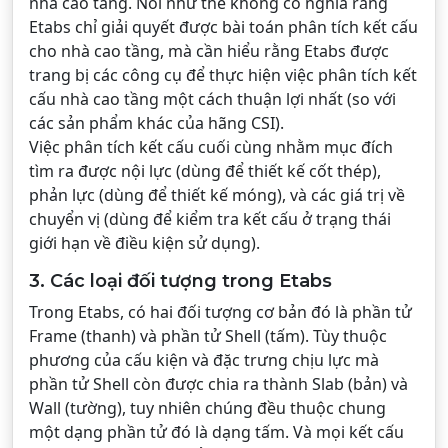
nhà cao tầng. Nói như thế không có nghĩa rằng
Etabs chỉ giải quyết được bài toán phân tích kết cấu
cho nhà cao tầng, mà cần hiểu rằng Etabs được
trang bị các công cụ để thực hiện việc phân tích kết
cấu nhà cao tầng một cách thuận lợi nhất (so với
các sản phẩm khác của hãng CSI).
Việc phân tích kết cấu cuối cùng nhằm mục đích
tìm ra được nội lực (dùng để thiết kế cốt thép),
phản lực (dùng để thiết kế móng), và các giá trị về
chuyển vị (dùng để kiểm tra kết cấu ở trạng thái
giới hạn về điều kiện sử dụng).
3. Các loại đối tượng trong Etabs
Trong Etabs, có hai đối tượng cơ bản đó là phần tử
Frame (thanh) và phần tử Shell (tấm). Tùy thuộc
phương của cấu kiện và đặc trưng chịu lực mà
phần tử Shell còn được chia ra thành Slab (bản) và
Wall (tường), tuy nhiên chúng đều thuộc chung
một dạng phần tử đó là dạng tấm. Và mọi kết cấu