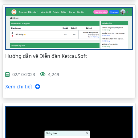
Hướng dẫn về Diễn đàn KetcauSoft
02/10/2023
4,249
Xem chi tiết