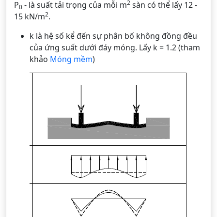
2
P
- là suất tải trọng của mỗi m
sàn có thể lấy 12 -
0
2
15 kN/m
.
k là hệ số kể đến sự phân bố không đồng đều
của ứng suất dưới đáy móng. Lấy k = 1.2 (tham
khảo
Móng mềm
)