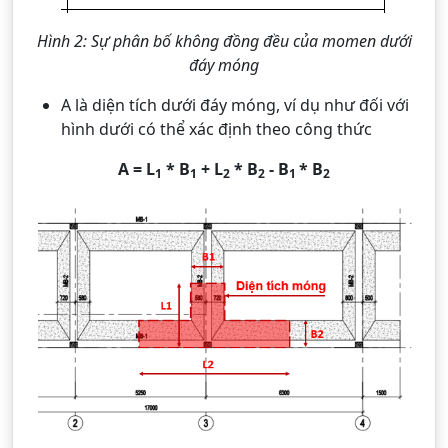
Hình 2: Sự phân bố không đồng đều của momen dưới
đáy móng
A là diện tích dưới đáy móng, ví dụ như đối với
hình dưới có thể xác định theo công thức
A = L
* B
+ L
* B
- B
* B
1
1
2
2
1
2