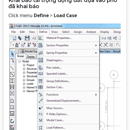
Khai báo tải trọng động đất dựa vào phổ
đã khai báo
Click menu
Define
>
Load Case