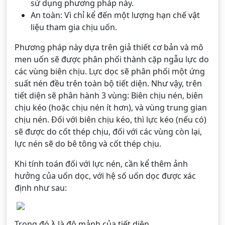
sử dụng phương pháp này.
An toàn: Vì chỉ kể đến một lượng hạn chế vật
liệu tham gia chịu uốn.
Phương pháp này dựa trên giả thiết cơ bản và mô
men uốn sẽ được phân phối thành cặp ngẫu lực do
các vùng biên chịu. Lực dọc sẽ phân phối một ứng
suất nén đều trên toàn bộ tiết diện. Như vậy, trên
tiết diện sẽ phân hành 3 vùng: Biên chịu nén, biên
chịu kéo (hoặc chịu nén ít hơn), và vùng trung gian
chịu nén. Đối với biên chịu kéo, thì lực kéo (nếu có)
sẽ được do cốt thép chịu, đối với các vùng còn lại,
lực nén sẽ do bê tông và cốt thép chịu.
Khi tính toán đối với lực nén, cần kể thêm ảnh
hưởng của uốn dọc, với hệ số uốn dọc được xác
định như sau:
Trong đó λ là độ mảnh của tiết diện