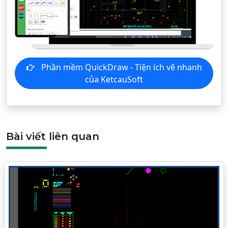
Phần mềm QuickDraw - Tiện ích vẽ nhanh
của KetcauSoft
Bài viết liên quan