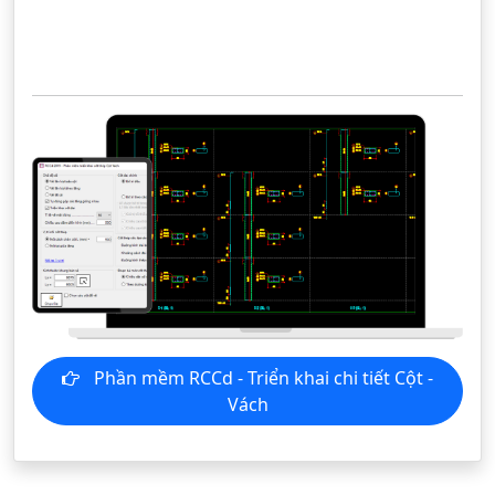
Phần mềm RCCd - Triển khai chi tiết Cột -
Vách