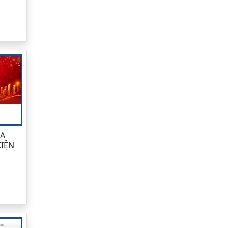
ỦA
IỆN