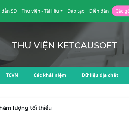
 dẫn SD
Thư viện - Tài liệu
Đào tạo
Diễn đàn
Các g
THƯ VIỆN KETCAUSOFT
TCVN
Các khái niệm
Dữ liệu địa chất
 hàm lượng tối thiểu