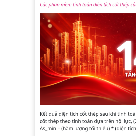
Các phần mềm tính toán diện tích cốt thép của
Kết quả diện tích cốt thép sau khi tính toán
cốt thép theo tính toán dựa trên nội lực, 
As_min = (hàm lượng tối thiểu) * (diện tích 