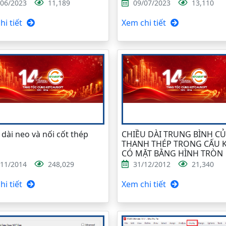
/06/2023
11,189
09/07/2023
13,110
i tiết
Xem chi tiết
 dài neo và nối cốt thép
CHIỀU DÀI TRUNG BÌNH C
THANH THÉP TRONG CẤU K
CÓ MẶT BẰNG HÌNH TRÒN
/11/2014
248,029
31/12/2012
21,340
i tiết
Xem chi tiết