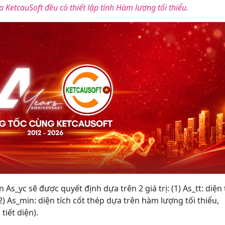
 KetcauSoft đều có thiết lập tính Hàm lượng tối thiểu.
 As_yc sẽ được quyết định dựa trên 2 giá trị: (1) As_tt: diện 
(2) As_min: diện tích cốt thép dựa trên hàm lượng tối thiểu,
tiết diện).