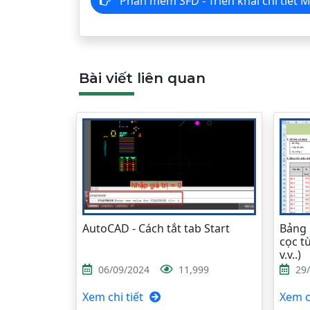
Phần mềm SFD - Triển khai chi t
Bài viết liên quan
AutoCAD - Cách tắt tab Start
Bảng 
cọc từ
v.v..)
06/09/2024
11,999
29
Xem chi tiết
Xem ch