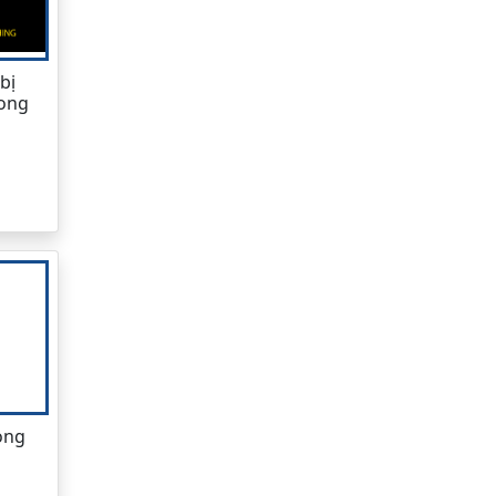
bị
rong
ong