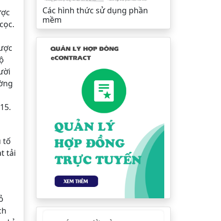
Các hình thức sử dụng phần
ược
mềm
cọc.
được
độ
ười
ường
15.
 tố
t tải
ỏ
ch