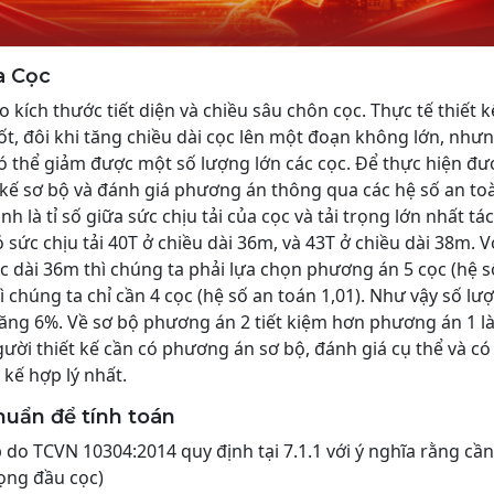
a Cọc
o kích thước tiết diện và chiều sâu chôn cọc. Thực tế thiết k
ốt, đôi khi tăng chiều dài cọc lên một đoạn không lớn, như
có thể giảm được một số lượng lớn các cọc. Để thực hiện đư
t kế sơ bộ và đánh giá phương án thông qua các hệ số an to
 là tỉ số giữa sức chịu tải của cọc và tải trọng lớn nhất tác
 sức chịu tải 40T ở chiều dài 36m, và 43T ở chiều dài 38m. V
ọc dài 36m thì chúng ta phải lựa chọn phương án 5 cọc (hệ s
ì chúng ta chỉ cần 4 cọc (hệ số an toán 1,01). Như vậy số lư
 tăng 6%. Về sơ bộ phương án 2 tiết kiệm hơn phương án 1 l
ời thiết kế cần có phương án sơ bộ, đánh giá cụ thể và có 
kế hợp lý nhất.
huẩn để tính toán
do TCVN 10304:2014 quy định tại 7.1.1 với ý nghĩa rằng cần
rọng đầu cọc)