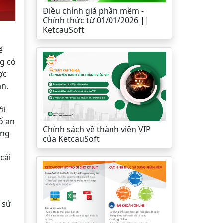
Điều chỉnh giá phần mềm -
Chính thức từ 01/01/2026 ||
KetcauSoft
ế
ng có
ợc
àn.
ới
ố an
Chính sách về thành viên VIP
ợng
của KetcauSoft
à
cái
 sử