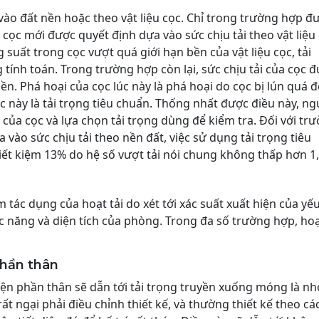
vào đất nền hoặc theo vật liệu cọc. Chỉ trong trường hợp đ
a cọc mới được quyết định dựa vào sức chịu tải theo vật liệu 
 suất trong cọc vượt quá giới hạn bền của vật liệu cọc, tải
g tính toán. Trong trường hợp còn lại, sức chịu tải của cọc 
ền. Phá hoại của cọc lúc này là phá hoại do cọc bị lún quá 
úc này là tải trọng tiêu chuẩn. Thống nhất được điều này, ng
 của cọc và lựa chọn tải trọng dùng để kiểm tra. Đối với tr
 vào sức chịu tải theo nền đất, việc sử dụng tải trọng tiêu
iết kiệm 13% do hệ số vượt tải nói chung không thấp hơn 1,
ác dụng của hoạt tải do xét tới xác suất xuất hiện của yếu
c năng và diện tích của phòng. Trong đa số trường hợp, hoạ
phần thân
 kiện phần thân sẽ dẫn tới tải trọng truyền xuống móng là nh
rất ngại phải điều chỉnh thiết kế, và thường thiết kế theo cá