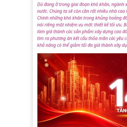
Dù đang ở trong giai đoạn khó khăn, ngành x
nước. Chúng ta sẽ còn cần rất nhiều nhà cao
Chính những khó khăn trong khủng hoảng đã đặ
nói riêng một nhiệm vụ mới: thiết kế tối ưu
làm giá thành các sản phẩm xây dựng cao đó là
tìm ra phương án kết cấu thỏa mãn các yêu cầ
khả năng có thể giảm tối đa giá thành xây dự