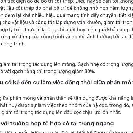
luôn tiết diện đó để bố trí cốt thép. Điều này sẽ dẫn tới khôn
 vật liệu cốt thép do phải bố trí để không nhỏ hơn hàm lượng
diện đem lại khá nhiều hiệu quả mang tính dây chuyền: tiết k
ng cho vật liệu và công tác lắp dựng ván khuôn, giảm tải trọ
ợp lý trên thực tế không chỉ phát huy hiệu quả khả năng c
 ứng xử động của công trình và do đó, ảnh hưởng tới tác 
 công trình.
m giảm tải trọng tác dụng lên móng. Gạch nhẹ có trọng lượn
so với gạch rỗng thì trọng lượng giảm 30%.
u có kể đến sự làm việc đồng thời giữa phần mó
 giữa phần móng và phần thân sẽ tận dụng được khả năng 
hát huy được sự làm việc theo nhóm của hệ cọc, trong đó, 
m giảm tải trọng tác dụng lên đầu cọc chịu lực lớn nhất.
 với trường hợp tổ hợp có tải trọng ngang
 tiêu chuẩn. Hiện nay các đơn vị thiết kế đang sử dụng sứ