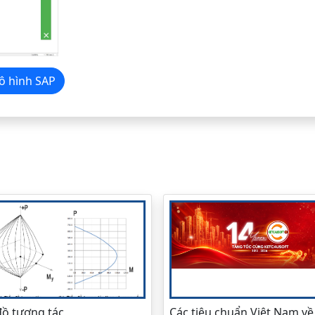
ợ mô hình SAP
đồ tương tác
Các tiêu chuẩn Việt Nam về 