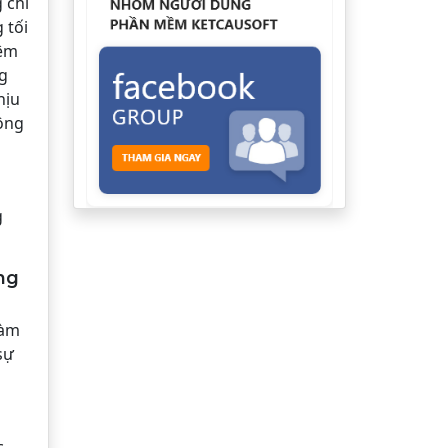
g chỉ
 tối
iệm
ng
hịu
động
g
ng
làm
sự
c