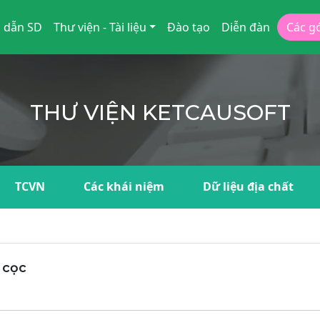
 dẫn SD
Thư viện - Tài liệu
Đào tạo
Diễn đàn
Các g
THƯ VIỆN KETCAUSOFT
TCVN
Các khái niệm
Dữ liệu địa chất
 cọc