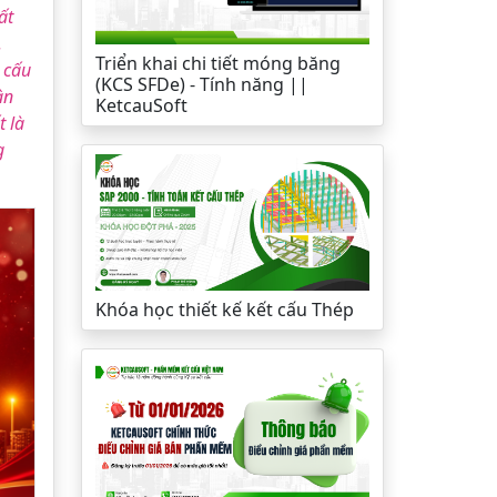
ất
.
Triển khai chi tiết móng băng
 cấu
(KCS SFDe) - Tính năng ||
ân
KetcauSoft
t là
g
Khóa học thiết kế kết cấu Thép