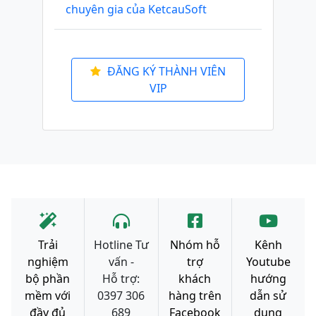
chuyên gia của KetcauSoft
ĐĂNG KÝ THÀNH VIÊN
VIP
Trải
Hotline Tư
Nhóm hỗ
Kênh
nghiệm
vấn -
trợ
Youtube
bộ phần
Hỗ trợ:
khách
hướng
mềm với
0397 306
hàng trên
dẫn sử
đầy đủ
689
Facebook
dụng