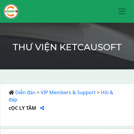
Toggl
THƯ VIỆN KETCAUSOFT
Diễn đàn
>
VIP Members & Support
>
Hỏi &
đáp
cỌC LY TÂM