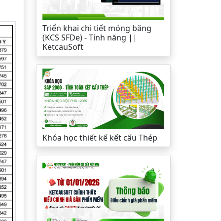
Triển khai chi tiết móng băng
(KCS SFDe) - Tính năng ||
KetcauSoft
Khóa học thiết kế kết cấu Thép