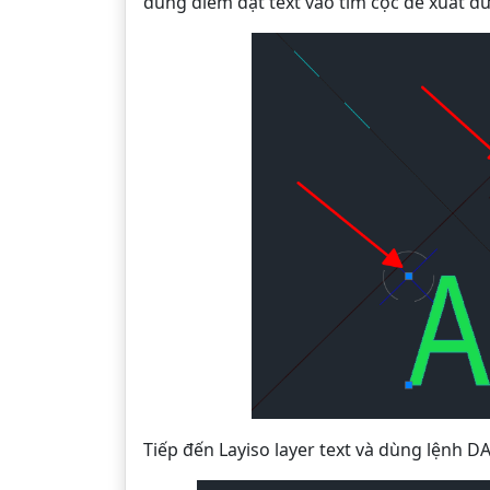
đúng điểm đặt text vào tim cọc để xuất dữ 
Tiếp đến Layiso layer text và dùng lệnh 