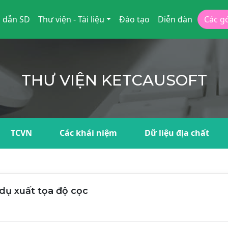
 dẫn SD
Thư viện - Tài liệu
Đào tạo
Diễn đàn
Các g
THƯ VIỆN KETCAUSOFT
TCVN
Các khái niệm
Dữ liệu địa chất
ụ xuất tọa độ cọc