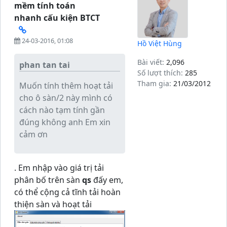
mềm tính toán
nhanh cấu kiện BTCT
24-03-2016, 01:08
Hồ Việt Hùng
Bài viết:
2,096
phan tan tai
Số lượt thích:
285
Tham gia:
21/03/2012
Muốn tính thêm hoạt tải
cho ô sàn/2 này mình có
cách nào tạm tính gần
đúng không anh Em xin
cảm ơn
. Em nhập vào giá trị tải
phân bố trên sàn
qs
đấy em,
có thể cộng cả tĩnh tải hoàn
thiện sàn và hoạt tải