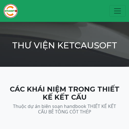
Toggl
THƯ VIỆN KETCAUSOFT
CÁC KHÁI NIỆM TRONG THIẾT
KẾ KẾT CẤU
Thuộc dự án biên soạn handbook THIẾT KẾ KẾT
CẤU BÊ TÔNG CỐT THÉP