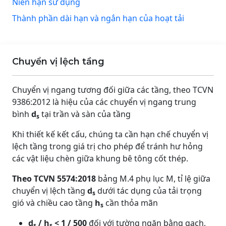
Niên hạn sử dụng
Thành phần dài hạn và ngắn hạn của hoạt tải
Chuyển vị lệch tầng
Chuyển vị ngang tương đối giữa các tầng, theo TCVN
9386:2012 là hiệu của các chuyển vị ngang trung
bình
d
tại trần và sàn của tầng
s
Khi thiết kế kết cấu, chúng ta cần hạn chế chuyển vị
lệch tầng trong giá trị cho phép để tránh hư hỏng
các vật liệu chèn giữa khung bê tông cốt thép.
Theo TCVN 5574:2018
bảng M.4 phụ lục M, tỉ lệ giữa
chuyển vị lệch tầng
d
dưới tác dụng của tải trọng
s
gió và chiều cao tầng
h
cần thỏa mãn
s
d
/ h
< 1 / 500
đối với tường ngăn bằng gạch,
s
s