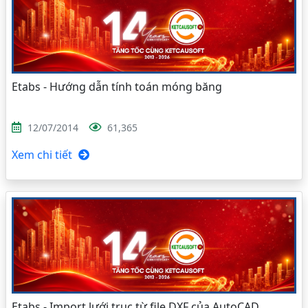
Etabs - Hướng dẫn tính toán móng băng
12/07/2014
61,365
Xem chi tiết
Etabs - Import lưới trục từ file DXF của AutoCAD