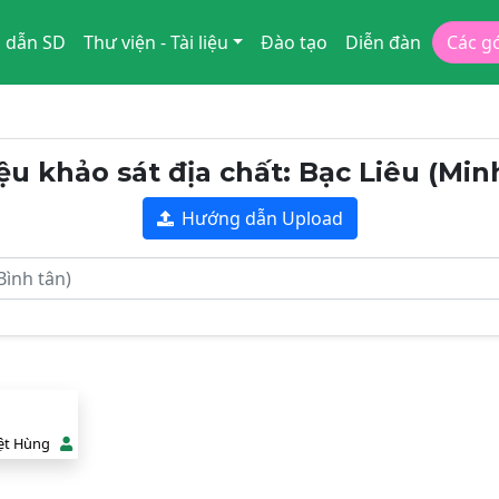
 dẫn SD
Thư viện - Tài liệu
Đào tạo
Diễn đàn
Các g
iệu khảo sát địa chất: Bạc Liêu (Min
Hướng dẫn Upload
ệt Hùng