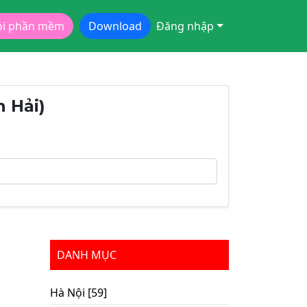
ói phần mềm
Download
Đăng nhập
h Hải)
DANH MỤC
Hà Nội [59]