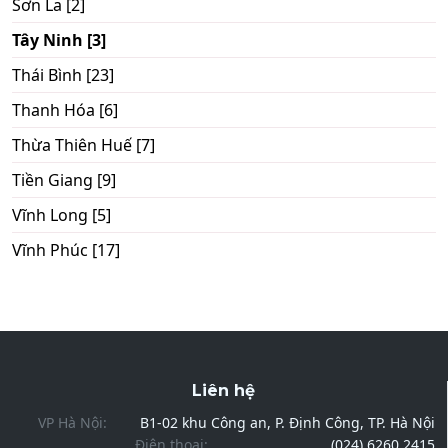
Sơn La [2]
Tây Ninh [3]
Thái Bình [23]
Thanh Hóa [6]
Thừa Thiên Huế [7]
Tiền Giang [9]
Vĩnh Long [5]
Vĩnh Phúc [17]
Liên hệ
VP Hà Nội:
B1-02 khu Công an, P. Định Công, TP. Hà Nội
Điện thoại:
(024) 6260 2415