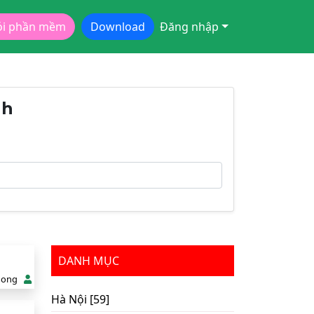
ói phần mềm
Download
Đăng nhập
nh
DANH MỤC
hong
Hà Nội [59]