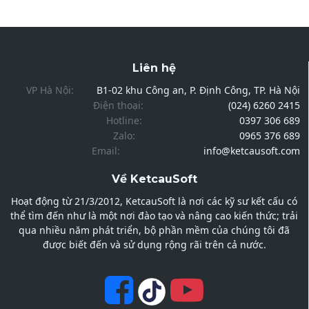
Liên hệ
VP Hà Nội:
B1-02 khu Công an, P. Định Công, TP. Hà Nội
Điện thoại:
(024) 6260 2415
Hotline:
0397 306 689
Zalo:
0965 376 689
Email:
info@ketcausoft.com
Về KetcauSoft
Hoạt động từ 21/3/2012, KetcauSoft là nơi các kỹ sư kết cấu có
thể tìm đến như là một nơi đào tạo và nâng cao kiến thức; trải
qua nhiều năm phát triển, bộ phần mềm của chúng tôi đã
được biết đến và sử dụng rộng rãi trên cả nước.