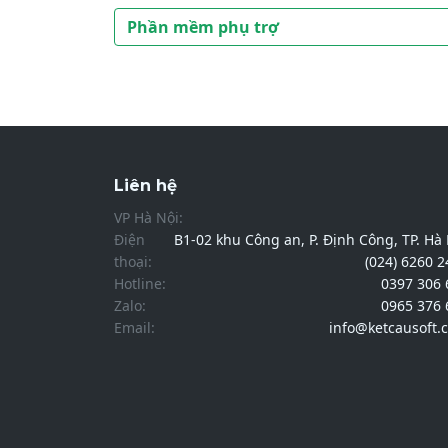
Phần mềm phụ trợ
Liên hệ
VP Hà Nội:
Điện
B1-02 khu Công an, P. Định Công, TP. Hà
thoại:
(024) 6260 
Hotline:
0397 306 
Zalo:
0965 376 
Email:
info@ketcausoft.