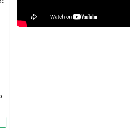
ọc
bs